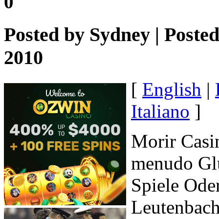
0
Posted by
Sydney
| Poste
2010
[
English
|
Italiano
]
Morir Casi
menudo Glü
Spiele Ode
Leutenbach