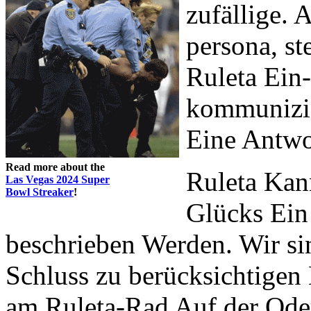
zufällige.
persona, s
Ruleta Ein
kommunizie
Eine Antwo
Read more about the
Ruleta Kan
Las Vegas 2024 Super
Bowl Streaker
!
Glücks Ein
beschrieben Werden. Wir si
Schluss zu berücksichtigen
am Ruleta-Rad Auf der Oder