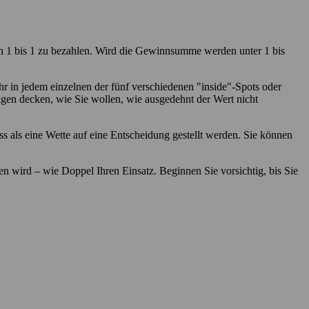
on 1 bis 1 zu bezahlen. Wird die Gewinnsumme werden unter 1 bis
hr in jedem einzelnen der fünf verschiedenen "inside"-Spots oder
ngen decken, wie Sie wollen, wie ausgedehnt der Wert nicht
s als eine Wette auf eine Entscheidung gestellt werden. Sie können
en wird – wie Doppel Ihren Einsatz. Beginnen Sie vorsichtig, bis Sie