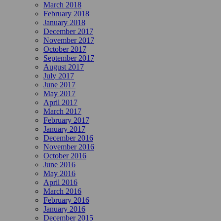
March 2018
February 2018
January 2018
December 2017
November 2017
October 2017
September 2017
August 2017
July 2017
June 2017
May 2017
April 2017
March 2017
February 2017
January 2017
December 2016
November 2016
October 2016
June 2016
May 2016
April 2016
March 2016
February 2016
January 2016
December 2015