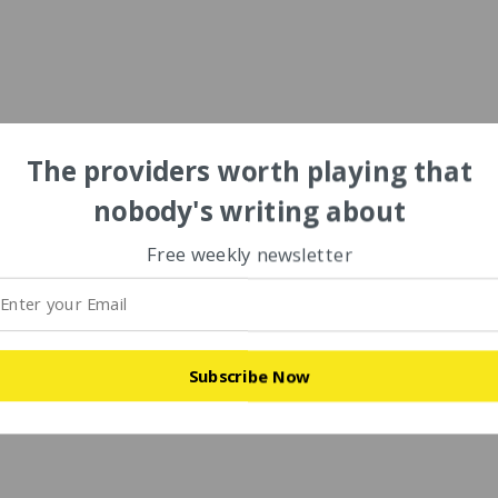
The providers worth playing that
nobody's writing about
Free weekly newsletter
Subscribe Now