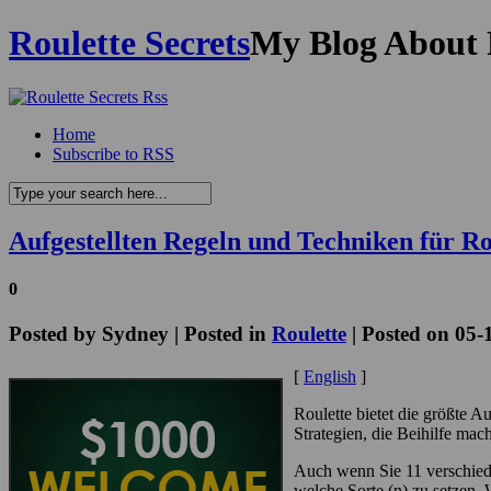
Roulette Secrets
My Blog About R
Home
Subscribe to RSS
Aufgestellten Regeln und Techniken für Ro
0
Posted by
Sydney
| Posted in
Roulette
| Posted on 05-
[
English
]
Roulette bietet die größte A
Strategien, die Beihilfe ma
Auch wenn Sie 11 verschieden
welche Sorte (n) zu setzen. 