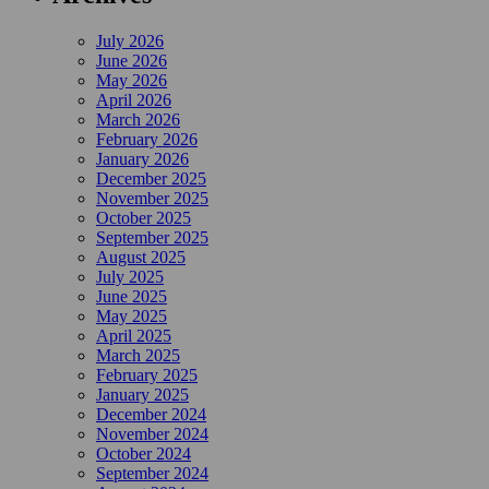
July 2026
June 2026
May 2026
April 2026
March 2026
February 2026
January 2026
December 2025
November 2025
October 2025
September 2025
August 2025
July 2025
June 2025
May 2025
April 2025
March 2025
February 2025
January 2025
December 2024
November 2024
October 2024
September 2024