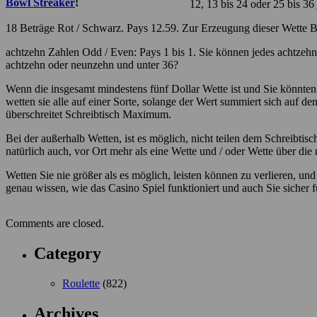
Bowl Streaker
!
12, 13 bis 24 oder 25 bis 36 
18 Beträge Rot / Schwarz. Pays 12.59. Zur Erzeugung dieser Wette B
achtzehn Zahlen Odd / Even: Pays 1 bis 1. Sie können jedes achtzeh
achtzehn oder neunzehn und unter 36?
Wenn die insgesamt mindestens fünf Dollar Wette ist und Sie könnten 
wetten sie alle auf einer Sorte, solange der Wert summiert sich auf
überschreitet Schreibtisch Maximum.
Bei der außerhalb Wetten, ist es möglich, nicht teilen dem Schreibti
natürlich auch, vor Ort mehr als eine Wette und / oder Wette über di
Wetten Sie nie größer als es möglich, leisten können zu verlieren, u
genau wissen, wie das Casino Spiel funktioniert und auch Sie sicher f
Comments are closed.
Category
Roulette
(822)
Archives