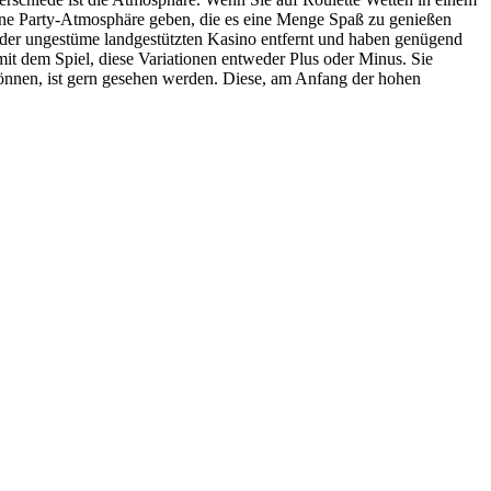
ine Party-Atmosphäre geben, die es eine Menge Spaß zu genießen
 der ungestüme landgestützten Kasino entfernt und haben genügend
mit dem Spiel, diese Variationen entweder Plus oder Minus. Sie
 können, ist gern gesehen werden. Diese, am Anfang der hohen