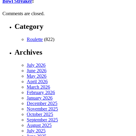
Bowl Streaker
!
Comments are closed.
Category
Roulette
(822)
Archives
July 2026
June 2026
May 2026
April 2026
March 2026
February 2026
January 2026
December 2025
November 2025
October 2025
September 2025
August 2025
July 2025