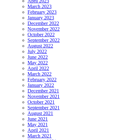
April 2023
March 2023
February 2023
January 2023
December 2022
November 2022
October 2022
September 2022
August 2022
July 2022
June 2022
May 2022
April 2022
March 2022
February 2022
January 2022
December 2021
November 2021
October 2021
September 2021
August 2021
June 2021
May 2021
April 2021
March 2021