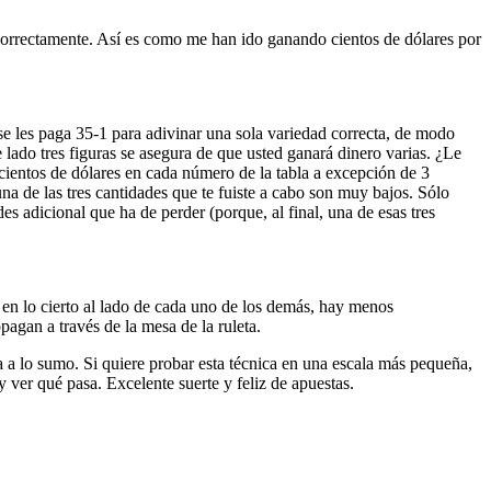
 correctamente. Así es como me han ido ganando cientos de dólares por
se les paga 35-1 para adivinar una sola variedad correcta, de modo
 lado tres figuras se asegura de que usted ganará dinero varias. ¿Le
1 cientos de dólares en cada número de la tabla a excepción de 3
na de las tres cantidades que te fuiste a cabo son muy bajos. Sólo
 adicional que ha de perder (porque, al final, una de esas tres
n en lo cierto al lado de cada uno de los demás, hay menos
opagan a través de la mesa de la ruleta.
 a lo sumo. Si quiere probar esta técnica en una escala más pequeña,
 ver qué pasa. Excelente suerte y feliz de apuestas.